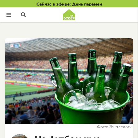
Сейчас в эфире: День перемен


Фото: Shutterstock
На футбольные