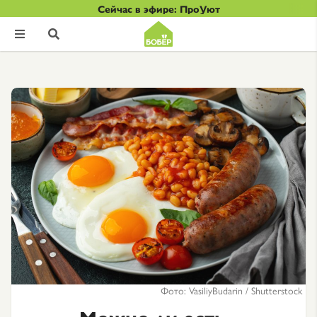
Сейчас в эфире: ПроУют


Фото: VasiliyBudarin / Shutterstock
Можно ли есть