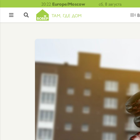
20:22
Europe/Moscow
сб, 8 августа
В
ТАМ, ГДЕ ДОМ

