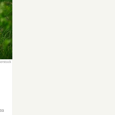
erstock
за