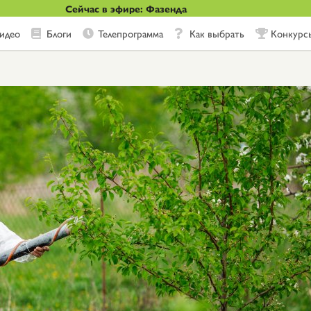
Сейчас в эфире: Фазенда
идео
Блоги
Телепрограмма
Как выбрать
Конкурс