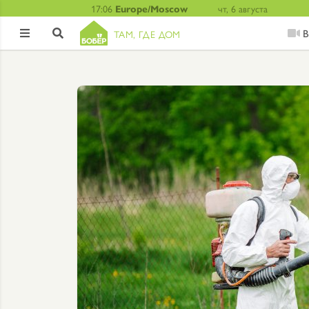
17:06
Europe/Moscow
чт, 6 августа
В
ТАМ, ГДЕ ДОМ

