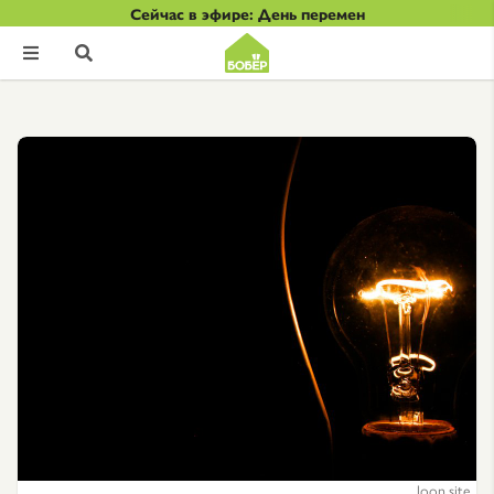
Сейчас в эфире: День перемен


loon.site