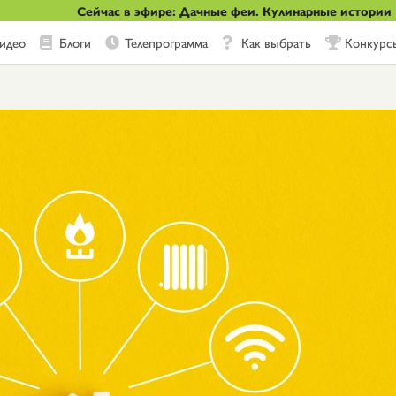
Сейчас в эфире: Дачные феи. Кулинарные истории
идео
Блоги
Телепрограмма
Как выбрать
Конкурс