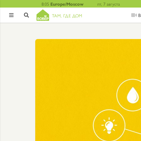
8:05
Europe/Moscow
пт, 7 августа
В
ТАМ, ГДЕ ДОМ

