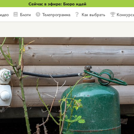
Сейчас в эфире: Бюро идей
идео
Блоги
Телепрограмма
Как выбрать
Конкурс