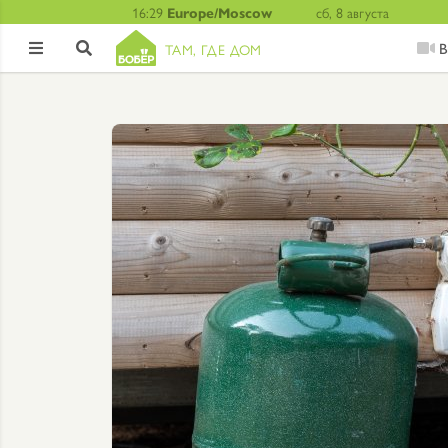
16:29
Europe/Moscow
сб, 8 августа
В
ТАМ, ГДЕ ДОМ

