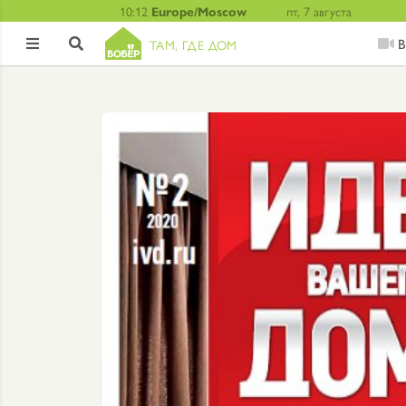
10:12
Europe/Moscow
пт, 7 августа
В
ТАМ, ГДЕ ДОМ

