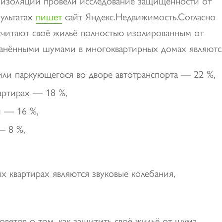
лоизоляции провели исследование защищённости от
ультатах
пишет
сайт Яндекс.Недвижимость.
Согласно
считают своё жильё полностью изолированным от
анёнными шумами в многоквартирных домах являютс
ли паркующегося во дворе автотранспорта — 22 %,
артирах — 18 %,
й — 16 %,
— 8 %,
х квартирах являются звуковые колебания,
ветов о том, как защитить своё жильё от шума.