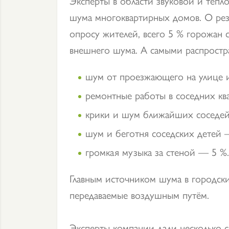
Эксперты в области звуковой и теп
шума многоквартирных домов. О рез
опросу жителей, всего 5 % горожан 
внешнего шума. А самыми распростр
шум от проезжающего на улице и
ремонтные работы в соседних кв
крики и шум ближайших соседе
шум и беготня соседских детей 
громкая музыка за стеной — 5 %.
Главным источником шума в городски
передаваемые воздушным путём.
Эксперты компании дали несколько со