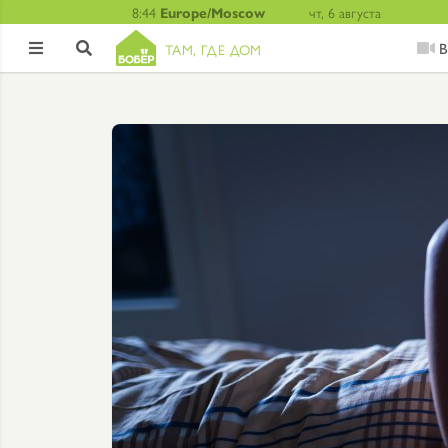
8:44
Europe/Moscow
чт, 6 августа
В
ТАМ, ГДЕ ДОМ

