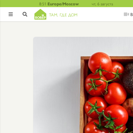
8:51
Europe/Moscow
чт, 6 августа
В
ТАМ, ГДЕ ДОМ

