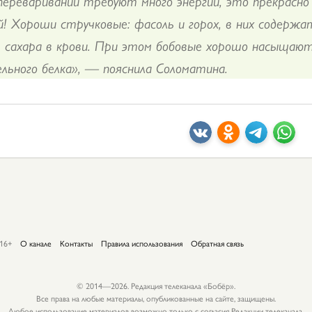
 переваривании требуют много энергии, это прекрасно
й! Хороши стручковые: фасоль и горох, в них содержа
 сахара в крови. При этом бобовые хорошо насыщают
льного белка», — пояснила Соломатина.
16+
О канале
Контакты
Правила использования
Обратная связь
© 2014—2026. Редакция телеканала «Бобёр».
Все права на любые материалы, опубликованные на сайте, защищены.
Любое использование материалов возможно только с согласия Редакции телеканала.