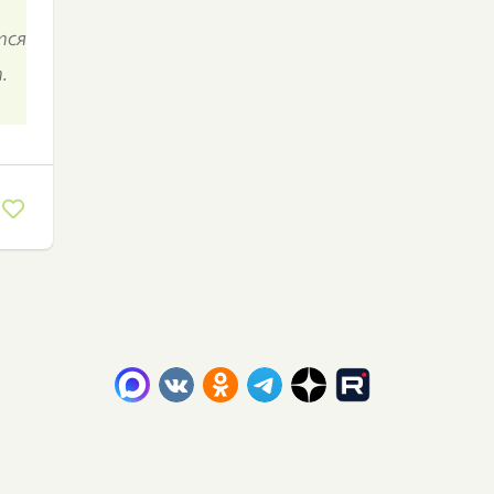
тся
.