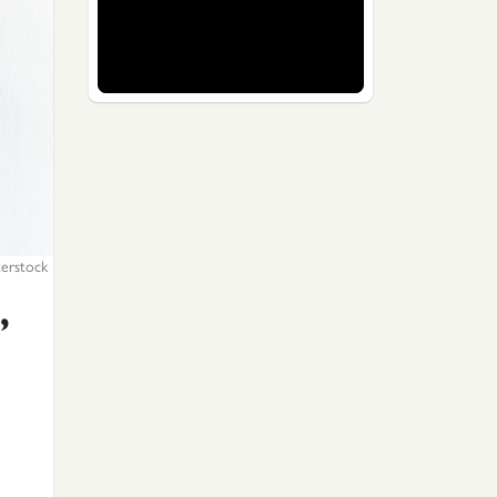
erstock
,