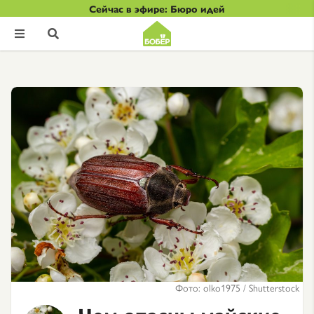
Сейчас в эфире: Бюро идей


Фото: olko1975 / Shutterstock
Чем опасны майские