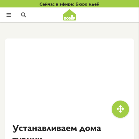
Сейчас в эфире: Бюро идей



Устанавливаем дома
турник