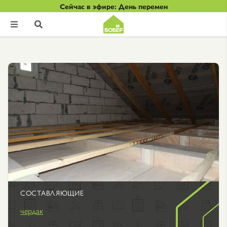
Сейчас в эфире: День перемен


СОСТАВЛЯЮЩИЕ
чердак