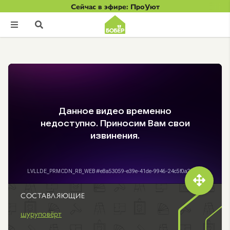
Сейчас в эфире: ПроУют



СОСТАВЛЯЮЩИЕ
шуруповёрт