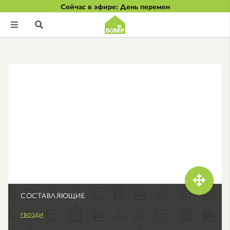
Сейчас в эфире: День перемен



СОСТАВЛЯЮЩИЕ
гвозди