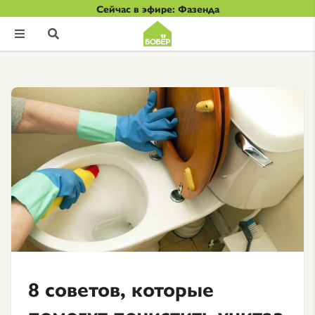
Сейчас в эфире: Фазенда


8 советов, которые
помогут почистить унитаз