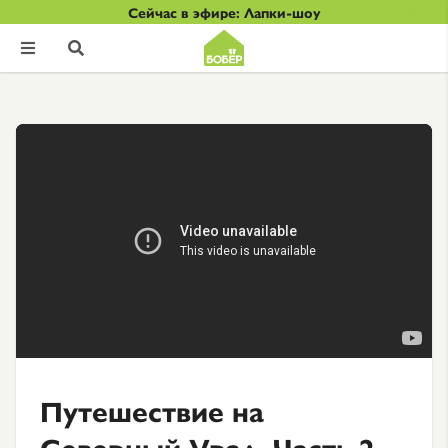
Сейчас в эфире: Лапки-шоу


Путешествие на
Северный Урал. Часть 2.