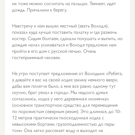
их тоже можно сосчитать на пальцах. Темнеет, идет
дождь. Причалили к берегу.
Навстречу к нам вышел местный (звать Володя),
показал куда лучше поставить палатку и где разжечь
костер. Сидим болтаем, сделали покушать и выпить, но
дождик начал усиливаться и Володя предложил нам
пройти в его дом с русской печью. Очень
гостеприимный человек.
На утро поступает предложение от Володьки: «Ребята,
а давайте я вас на своей лодке закину немного вверх,
дабы вам полегче было, а мне все равно одному тут
скучно, брат уехал в город». Мы недолго думая
согласились, лодка у него деревянная «комячка»
(основное транспортное средство для перемещения
по порожистым северным рекам). Это длинная, до 10-
12 метров практически плоскодонная лодка с
невысокими бортами, грузоподъемностью до пары
тонн. Она легко рассекает воду и выходит на