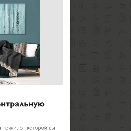
ентральную
 точки, от которой вы