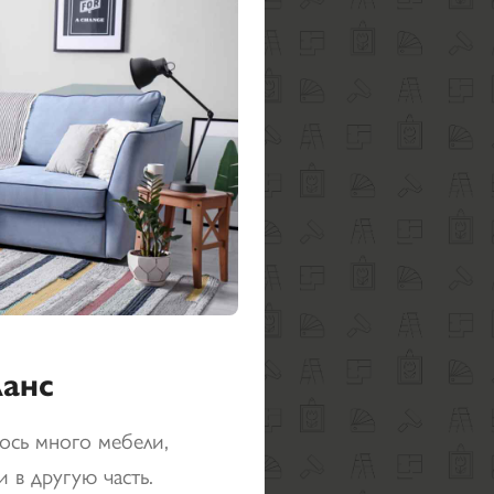
ланс
ось много мебели,
и в другую часть.