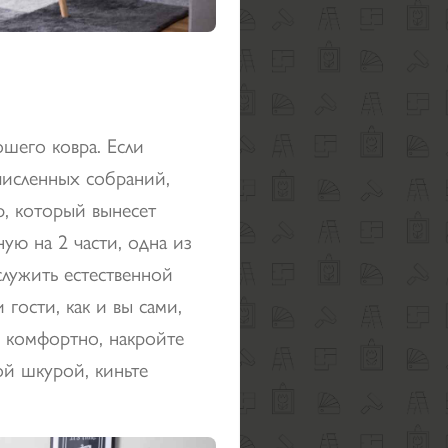
шего ковра. Если
численных собраний,
, который вынесет
ную на 2 части, одна из
служить естественной
 гости, как и вы сами,
и комфортно, накройте
й шкурой, киньте