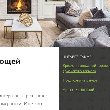
ЧИТАЙТЕ ТАКЖЕ
ающей
Кресло и напольный торшер
армейского термоса
Подстолье из фанеры
Арт-стол с берёзой
 интерьерные решения в
номерности. Их легко