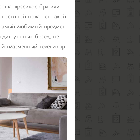
сства, красивое бра или
 гостиной пока нет такой
аз самый любимый предмет
ю для уютных бесед, не
ый плазменный телевизор.