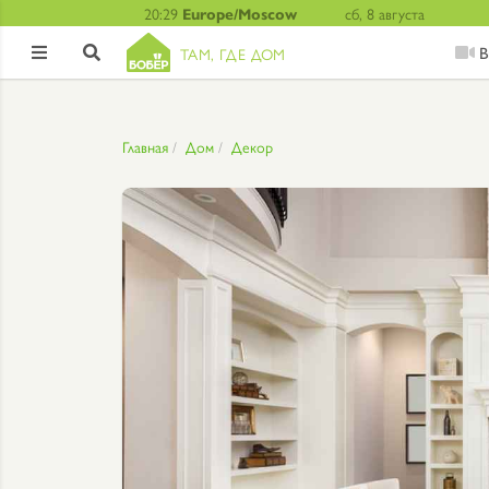
20:29
Europe/Moscow
сб, 8 августа
В
ТАМ, ГДЕ ДОМ


Главная
Дом
Декор