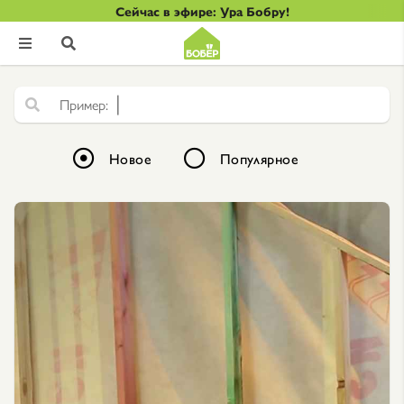
Сейчас в эфире: Ура Бобру!


|
Ф
а
к
т
Новое
Популярное