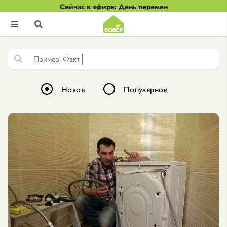
Сейчас в эфире: День перемен


|
Ф
а
к
т
у
р
н
а
я
Новое
Популярное