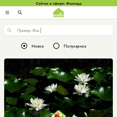
Сейчас в эфире: Фазенда


|
Ф
а
к
т
у
р
Новое
Популярное