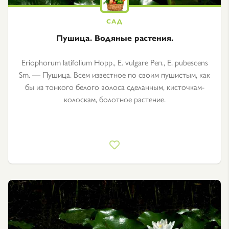
Пушица. Водяные растения.
Eriophorum latifolium Норр., Е. vulgare Реп., Е. pubescens
Sm. — Пушица. Всем известное по своим пушистым, как
бы из тонкого белого волоса сделанным, кисточкам-
колоскам, болотное растение.