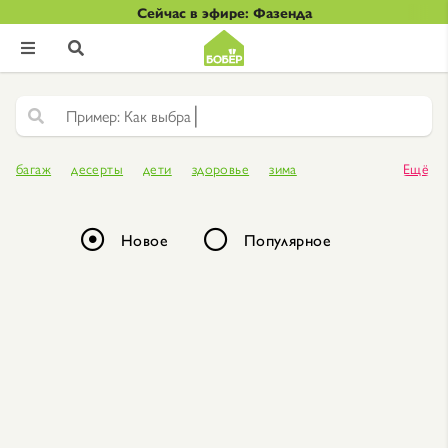
Сейчас в эфире: Фазенда


|
К
а
к
в
ы
б
багаж
десерты
дети
здоровье
зима
Ещё
зимний отдых
походы
путешествие на автомобиле
спорт
Новое
Популярное