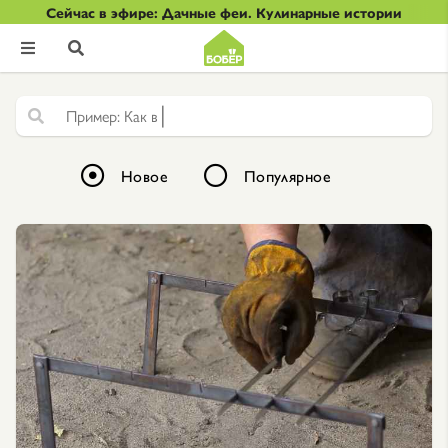
Сейчас в эфире: Дачные феи. Кулинарные истории


|
Новое
Популярное