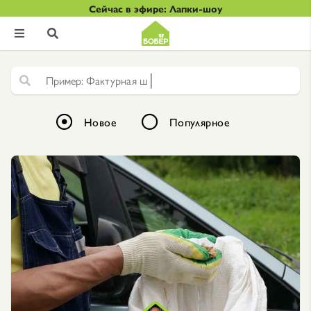
Сейчас в эфире: Лапки-шоу


|
Ф
а
к
т
у
р
н
а
я
ш
т
у
к
а
Новое
Популярное