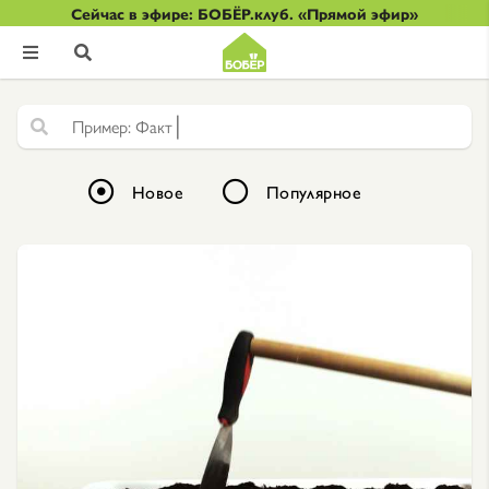
Сейчас в эфире: БОБЁР.клуб. «Прямой эфир»


|
Ф
а
к
т
у
р
н
а
Новое
Популярное