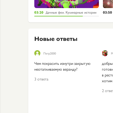
целине
03:20
Дачные феи. Кулинарные истории
03:50
Новые ответы
Петр2000
М
Чем покрасить изнутри закрытую
добрый
неотапливаемую веранду?
готов
в рест
3 ответа
хотим
2 отве
Как правильно посадить
тюльпаны