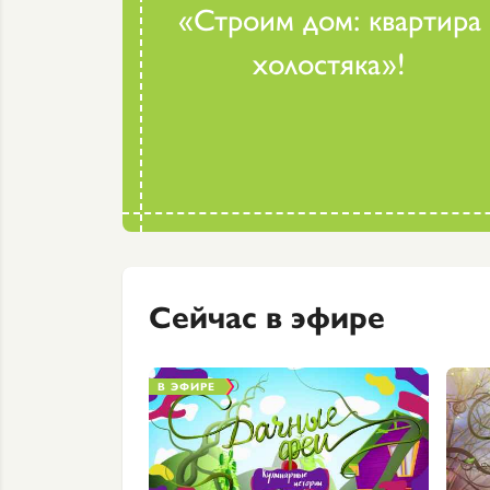
«Строим дом: квартира
холостяка»!
Сейчас в эфире
В ЭФИРЕ
Как сделать грядку на